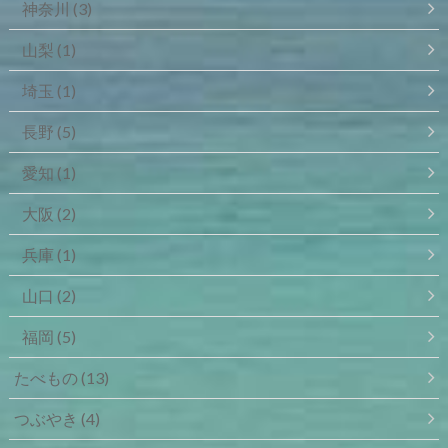
神奈川
(3)
山梨
(1)
埼玉
(1)
長野
(5)
愛知
(1)
大阪
(2)
兵庫
(1)
山口
(2)
福岡
(5)
たべもの
(13)
つぶやき
(4)