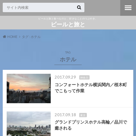
ビールと旅と食べものと、好きなことのつぶやき。
ビールと旅と
HOME
タグ : ホテル
TAG
ホテル
2017.09.29
神奈川
コンフォートホテル横浜関内／桜木町
でこもって作業
2017.09.18
東京
グランドプリンスホテル高輪／品川で
癒される