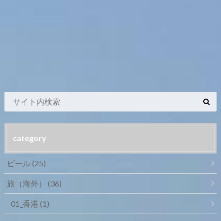
category
ビール
(25)
旅（海外）
(36)
01_香港
(1)