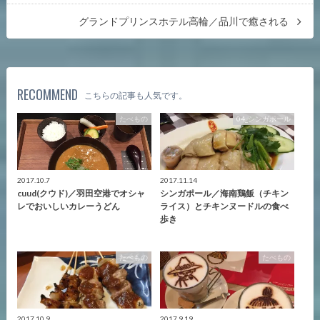
グランドプリンスホテル高輪／品川で癒される
RECOMMEND
こちらの記事も人気です。
たべもの
04_シンガポール
2017.10.7
2017.11.14
cuud(クウド)／羽田空港でオシャ
シンガポール／海南鶏飯（チキン
レでおいしいカレーうどん
ライス）とチキンヌードルの食べ
歩き
たべもの
たべもの
2017.10.9
2017.9.19