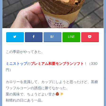
LINE
この季節がやってきた。
ミニストップ
の
プレミアム和栗モンブランソフト
！（330
円）
カロリーを意識して、カップにしようと思ったけど、黒糖
ワッフルコーンの誘惑に勝てなかった。
栗の風味で、ちょうどよい甘さ
秋晴れの日にあう一品。