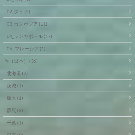
02_タイ
(5)
03_カンボジア
(11)
04_シンガポール
(17)
05_ マレーシア
(1)
旅（日本）
(36)
北海道
(2)
茨城
(1)
栃木
(1)
群馬
(3)
千葉
(1)
東京
(9)