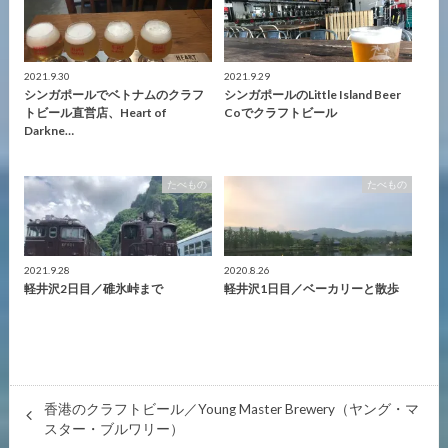
2021.9.30
2021.9.29
シンガポールでベトナムのクラフ
シンガポールのLittle Island Beer
トビール直営店、Heart of
Coでクラフトビール
Darkne…
たべもの
たべもの
2021.9.28
2020.8.26
軽井沢2日目／碓氷峠まで
軽井沢1日目／ベーカリーと散歩
香港のクラフトビール／Young Master Brewery（ヤング・マ
スター・ブルワリー）