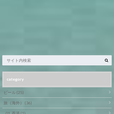
category
ビール
(25)
旅（海外）
(36)
01_香港
(1)