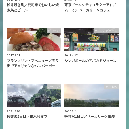
松井焼き鳥／門司港でおいしい焼
東京ドームシティ（ラクーア）／
き鳥とビール
ムーミン ベーカリー＆カフェ
たべもの
04_シンガポール
2017.9.21
2018.6.27
フランクリン・アベニュー／五反
シンガポールのアボカドジュース
田でアメリカンなハンバーガー
たべもの
たべもの
2021.9.28
2020.8.26
軽井沢2日目／碓氷峠まで
軽井沢1日目／ベーカリーと散歩