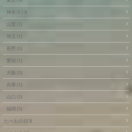
神奈川
(3)
山梨
(1)
埼玉
(1)
長野
(5)
愛知
(1)
大阪
(2)
兵庫
(1)
山口
(2)
福岡
(5)
たべもの
(13)